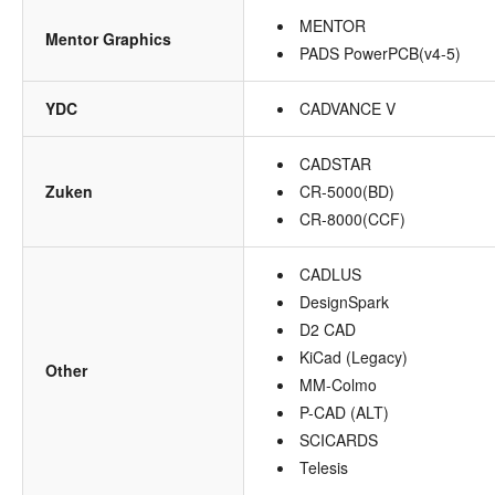
MENTOR
Mentor Graphics
PADS PowerPCB(v4-5)
YDC
CADVANCE V
CADSTAR
Zuken
CR-5000(BD)
CR-8000(CCF)
CADLUS
DesignSpark
D2 CAD
KiCad (Legacy)
Other
MM-Colmo
P-CAD (ALT)
SCICARDS
Telesis